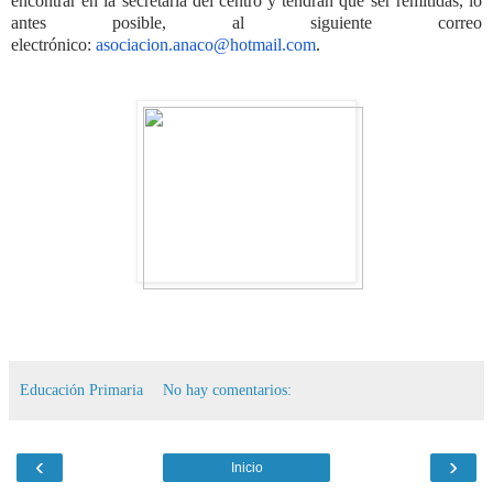
encontrar en la secretaría del centro y tendrán que ser remitidas, lo
antes posible, al siguiente correo
electrónico:
asociacion.anaco@hotmail.com
.
Educación Primaria
No hay comentarios:
‹
›
Inicio